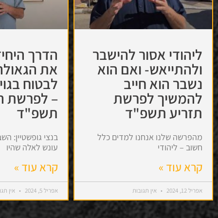
ליהודי אסור להישבר
הדרך היחי
ולהתייאש- ואם הוא
את הגאולה
נשבר הוא חייב
לבטוח בגוי
להמשיך לפרשת
– לפרשת ה
תזריע תשפ"ד
תשפ"ד
מהפרשה שלנו אנחנו למדים כלל
בנצי גופשטיין: הש
חשוב – ליהודי
עונש לאלה שהיו
קרא עוד »
קרא עוד »
אפריל 12, 2024
אין תגובות
אפריל 5, 2024
אין תגו