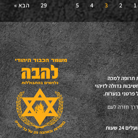
1
2
3
4
5
…
29
הבא »
ת תרופה למכה
יבות גדולה לזיהוי
 פרטני בנערות.
דרך חזרה לעם
“אהבת ישראל", זו הסיסמא של עשרות המתנדבים של להב"ה הפועלים 24 שעות