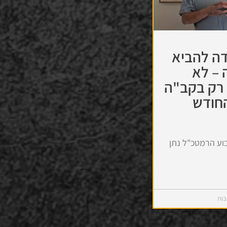
דה להביא
 – לא
 רק בקב"ה
חודש
בוע הרמטכ"ל נתן
בות