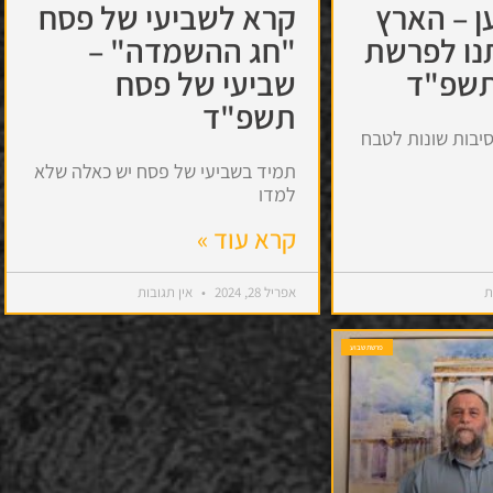
ן – הארץ
קרא לשביעי של פסח
נו לפרשת
"חג ההשמדה" –
תשפ"ד
שביעי של פסח
תשפ"ד
סיבות שונות לטבח
תמיד בשביעי של פסח יש כאלה שלא
למדו
קרא עוד »
ת
אפריל 28, 2024
אין תגובות
פרשת שבוע