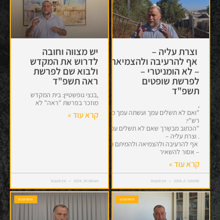
וצרת עליה –
יש מצווה וחובה
לדרוש את המקדש
אף להרעיבה ולהצמיאה ולהמיתם מיתת תחלואים
– לא הומניטרי –
ולבוא שם לפרשת
לפרשת שופטים
ראה תשפ"ד
תשפ"ד
,בנצי גופשטיין: בית המקדש
מוזכר בפרשת "ראה" לא
,
"ואם לא תשלים עמך ועשתה עמך מלחמה" –
קרא עוד »
רש"י:
"הכתוב מבשֶׂרך שאם לא תשלים עמך , סופה להלחם בך אם תניחנה ותלך
. וצרת עליה –
אף להרעיבה ולהצמיאה ולהמיתם מיתת תחלואים"
– אסור להשאיר
קרא עוד »
ספטמבר 6, 2024
אין תגובות
אוגוסט 30, 2024
אין תגובות
פרשת שבוע
פרשת שבוע