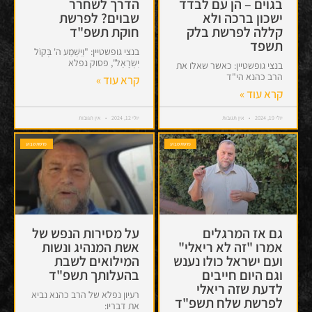
בגוים – הן עם לבדד
הדרך לשחרר
ישכון ברכה ולא
שבוים? לפרשת
קללה לפרשת בלק
חוקת תשפ"ד
תשפד
בנצי גופשטיין: "וַיִּשְׁמַע ה' בְּקוֹל
יִשְׂרָאֵל", פסוק נפלא
בנצי גופשטיין: כאשר שאלו את
הרב כהנא הי"ד
קרא עוד »
קרא עוד »
יולי 19, 2024
אין תגובות
יולי 12, 2024
אין תגובות
פרשת שבוע
פרשת שבוע
גם אז המרגלים
על מסירות הנפש של
אמרו "זה לא ריאלי"
אשת המנהיג ונשות
ועם ישראל כולו נענש
המילואים לשבת
וגם היום חייבים
בהעלותך תשפ"ד
לדעת שזה ריאלי
רעיון נפלא של הרב כהנא נביא
לפרשת שלח תשפ"ד
את דבריו: