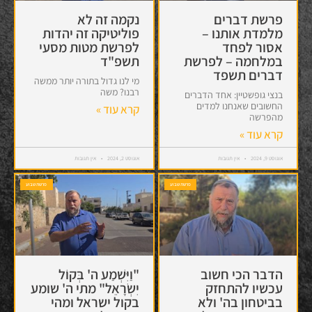
פרשת דברים
נקמה זה לא
מלמדת אותנו –
פוליטיקה זה יהדות
אסור לפחד
לפרשת מטות מסעי
במלחמה – לפרשת
תשפ"ד
דברים תשפד
מי לנו גדול בתורה יותר ממשה
רבנו? משה
בנצי גופשטיין: אחד הדברים
החשובים שאנחנו למדים
קרא עוד »
מהפרשה
קרא עוד »
אוגוסט 9, 2024
אין תגובות
אוגוסט 2, 2024
אין תגובות
פרשת שבוע
פרשת שבוע
הדבר הכי חשוב
"וַיִּשְׁמַע ה' בְּקוֹל
עכשיו להתחזק
יִשְׂרָאֵל" מתי ה' שומע
בביטחון בה' ולא
בקול ישראל ומהי