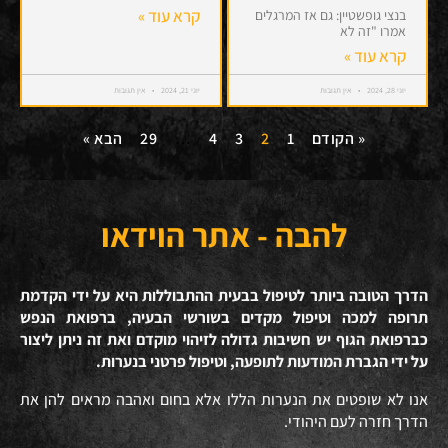
קרא עוד »
בנצי גופשטיין: גם אז המרגלים
אמרו "זה לא
קרא עוד »
יוני 28, 2024
אין תגובות
יוני 21, 2024
אין תגובות
« הקודם
1
2
3
4
…
29
הבא »
להבה - אתר הוידאו
הדרך הטובה ביותר לטיפול בבעית ההתבוללות היא על ידי הקדמת
תרופה למכה וטיפול מקדים בשורשי הבעיה, ברפואת הנפש
כברפואת הגוף יש חשיבות גדולה לזיהוי מוקדם ואת זה ניתן ליצור
על ידי הגברת המודעות לתופעה, וטיפול פרטני בנערות.
אנו לא שופטים את הנערות הללו אלא בחום ואהבה מראים להן את
הדרך חזרה לעם היהודי.