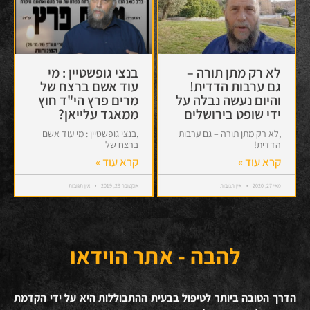
לא רק מתן תורה –
בנצי גופשטיין : מי
גם ערבות הדדית!
עוד אשם ברצח של
והיום נעשה נבלה על
מרים פרץ הי"ד חוץ
ידי שופט בירושלים
ממאגד עלייאן?
,לא רק מתן תורה – גם ערבות
,בנצי גופשטיין : מי עוד אשם
הדדית!
ברצח של
קרא עוד »
קרא עוד »
מאי 27, 2020
אין תגובות
אוקטובר 29, 2019
אין תגובות
להבה - אתר הוידאו
הדרך הטובה ביותר לטיפול בבעית ההתבוללות היא על ידי הקדמת