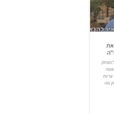
את
"ה
 מצחק
אמה
עריות
ק מה