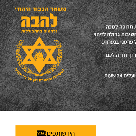
ת תרופה למכה
יבות גדולה לזיהוי
 פרטני בנערות.
דרך חזרה לעם
“אהבת ישראל", זו הסיסמא של עשרות המתנדבים של להב"ה הפועלים 24 שעות
היו שותפים!