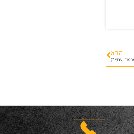
הבא
וד (ערוץ 7)