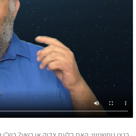
בנצי גופשטיין: האם בלעם צדיק או רשע? רש"י 