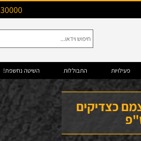
130000
פעילויות
התבוללות
השיטה נחשפת!
מם כצדיקים
"פ