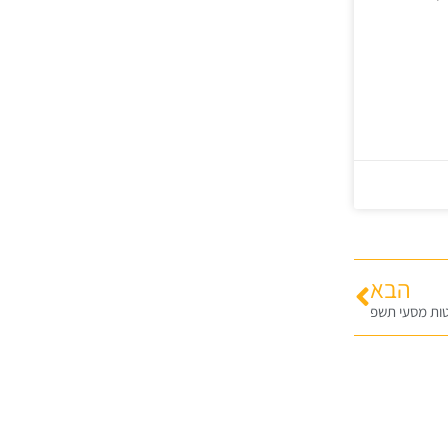
הבא
טות מסעי תשפ