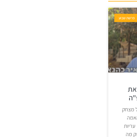
פרשת שבוע
את
"ה
 מצחק
אמה
עריות
ק מה