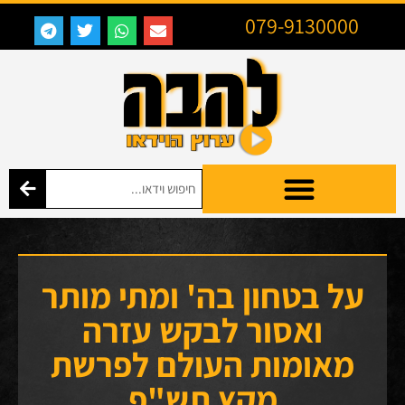
079-9130000
על בטחון בה' ומתי מותר
ואסור לבקש עזרה
מאומות העולם לפרשת
מקץ תש"פ