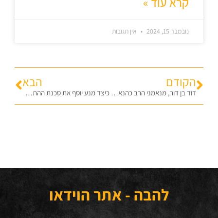
קרא עוד »
נובמבר 15, 2024
אין תגובות
הקודם
הבא
דוד בן דור, מנאמני הרב כהנא, על המלחמה בהתבוללות ועל כתב האישום נגד בנצי גופשטיין
כיצד מנע יוסף את סכנת ההתבוללות במצרים? לפרשת ויגש תש"פ
להבה - אתר הוידאו