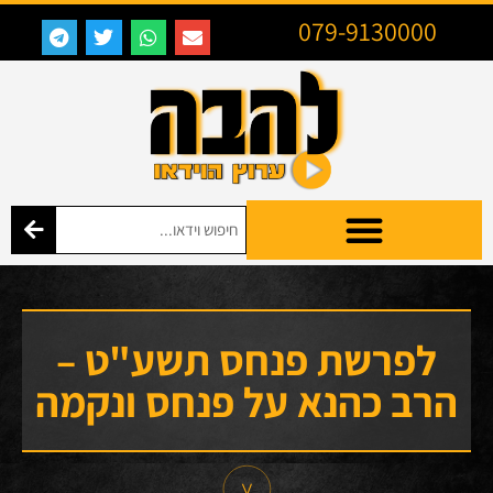
079-9130000
לפרשת פנחס תשע"ט –
הרב כהנא על פנחס ונקמה