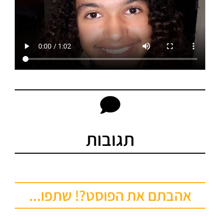
תגובות
אהבתם את הפוסט?! שתפו...