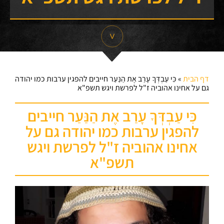
דף הבית
»
כִּי עַבְדְּךָ עָרַב אֶת הַנַּעַר חייבים להפגין ערבות כמו יהודה
גם על אחינו אהוביה ז"ל לפרשת ויגש תשפ"א
כִּי עַבְדְּךָ עָרַב אֶת הַנַּעַר חייבים
להפגין ערבות כמו יהודה גם על
אחינו אהוביה ז"ל לפרשת ויגש
תשפ"א