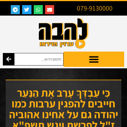
079-9130000
כִּי עַבְדְּךָ עָרַב אֶת הַנַּעַר
חייבים להפגין ערבות כמו
יהודה גם על אחינו אהוביה
ז"ל לפרשת ויגש תשפ"א