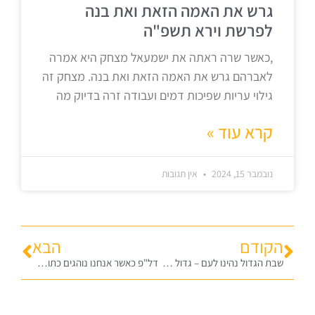
גרש את האמה הזאת ואת בנה
לפרשת וירא תשפ"ה
,כאשר שרה ראתה את ישמעאל מצחק היא אמרה
לאברהם גרש את האמה הזאת ואת בנה. מצחק זה
גילוי עריות שפיכות דמים ועבודה זרה בדיוק מה
קרא עוד »
נובמבר 15, 2024
אין תגובות
הקודם
הבא
שבת הגדול נהינו לעם – גדול – שלא זקוק לאישור הגוים – לשבת הגדול תשפ"ד
דל"פ כאשר אנחנו נוהגים כתועבות מצרים וכנען – הארץ מקיאה אותנו לפרשת אחרי מות תשפ"ד