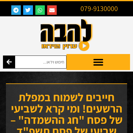
079-9130000
חייבים לשמוח במפלת
הרשעים! ומי קרא לשביעי
של פסח "חג ההשמדה" –
שביעי של פסח תשפ"ד