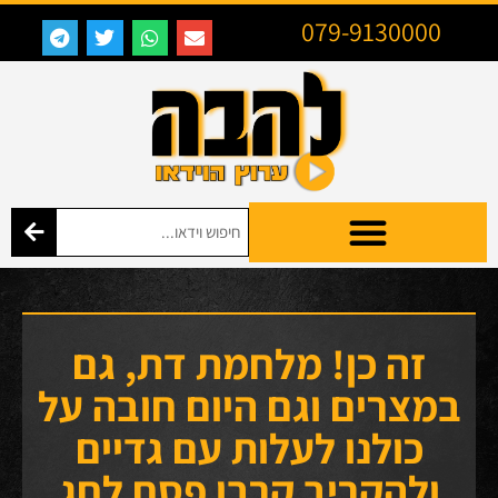
079-9130000
זה כן! מלחמת דת, גם
במצרים וגם היום חובה על
כולנו לעלות עם גדיים
ולהקריב קרבן פסח לחג