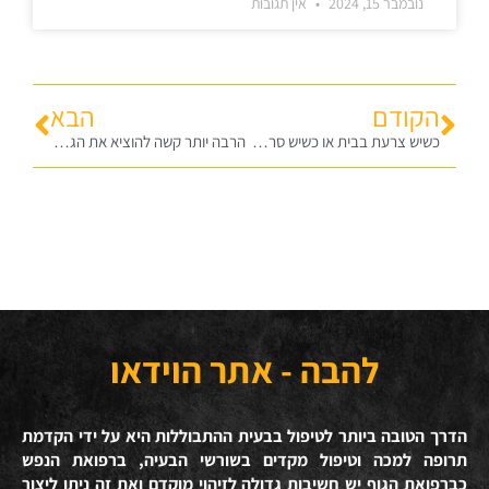
נובמבר 15, 2024
אין תגובות
הקודם
הבא
כשיש צרעת בבית או כשיש סרטן בגוף לא מדברים איתם אלא חותכים ומעיפים – לפרשת מצורע תשפב
הרבה יותר קשה להוציא את הגלות מעם ישראל מאשר את עם ישראל מהגלות. לשביעי של פסח תשפ"ב
להבה - אתר הוידאו
הדרך הטובה ביותר לטיפול בבעית ההתבוללות היא על ידי הקדמת
תרופה למכה וטיפול מקדים בשורשי הבעיה, ברפואת הנפש
כברפואת הגוף יש חשיבות גדולה לזיהוי מוקדם ואת זה ניתן ליצור