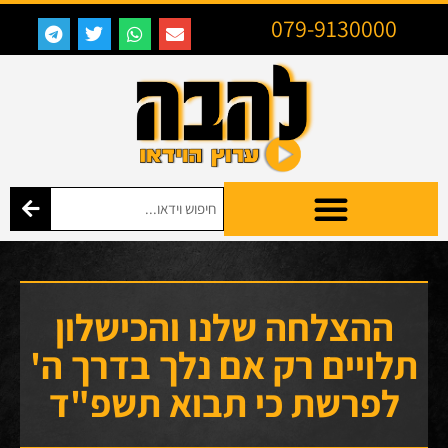
079-9130000
ההצלחה שלנו והכישלון
תלויים רק אם נלך בדרך ה'
לפרשת כי תבוא תשפ"ד