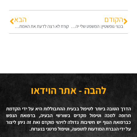
הקודם
הבא
בנצי גופשטיין: המשפט שלי יהפוך למשפט נגד שי ניצן והרפורמים
קורח לא רצה לדעת את האמת. וגם היום יש הרבה שלא רוצים שתדעו את האמת…
להבה - אתר הוידאו
הדרך הטובה ביותר לטיפול בבעית ההתבוללות היא על ידי הקדמת
תרופה למכה וטיפול מקדים בשורשי הבעיה, ברפואת הנפש
כברפואת הגוף יש חשיבות גדולה לזיהוי מוקדם ואת זה ניתן ליצור
על ידי הגברת המודעות לתופעה, וטיפול פרטני בנערות.