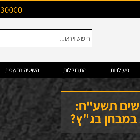
130000
פעילויות
התבוללות
השיטה נחשפת!
ושים תשע"ח:
במבחן בג"ץ?