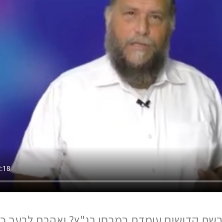
רשת קדושים עומדת במבחן בג"ץ? ואהבת לרעך כמ