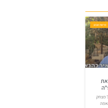
פרשת שבוע
את
"ה
 מצחק
אמה