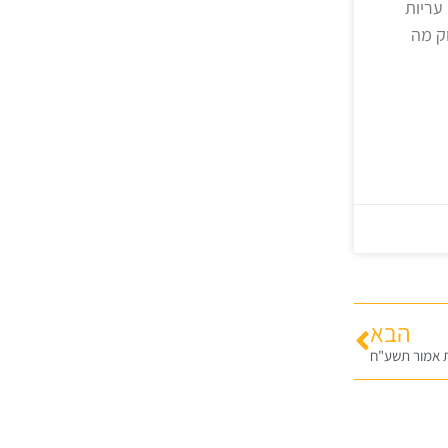
עריות
ק מה
הבא
ת אמור תשע"ח