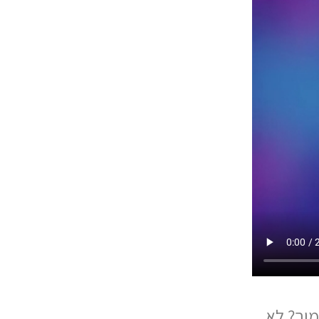
וך? לא